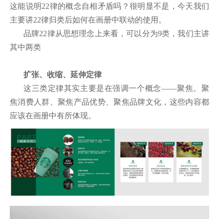
这能说明
22
律的概念自相矛盾吗？很明显不是，今天我们
主要讲
22
律归类后如何在画册中联动的使用。
品牌
22
律从思想理念上来看，可以分为
9
类，我们主讲
其中两类
扩张、收缩、延伸定律
这三类定律其实主要是在强调一个概念
——聚焦。聚
焦消费人群、聚焦产品优势、聚焦品牌文化，这些内容都
应该在画册中有所体现。